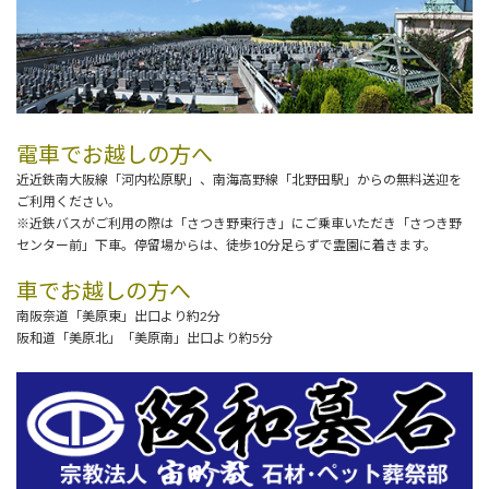
電車でお越しの方へ
近近鉄南大阪線「河内松原駅」、南海高野線「北野田駅」からの無料送迎を
ご利用ください。
※近鉄バスがご利用の際は「さつき野東行き」にご乗車いただき「さつき野
センター前」下車。停留場からは、徒歩10分足らずで霊園に着きます。
車でお越しの方へ
南阪奈道「美原東」出口より約2分
阪和道「美原北」「美原南」出口より約5分