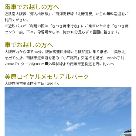
電車でお越しの方へ
近鉄南大阪線「河内松原駅」、南海高野線「北野田駅」からの無料送迎をご
利用ください。
※近鉄バスがご利用の際は「さつき野東行き」にご乗車いただき「さつき野
センター前」下車。停留場からは、徒歩10分足らずで霊園に着きます。
車でお越しの方へ
大阪市内から車で30分。阪神高速松原線から阪和道に乗り継ぎ、「美原北」
を出て左折、南阪奈道側道を進み「小平尾西」交差点を過ぎ、Joshin手前
200mでUターン約300m■外環状線より南阪奈道側道を西に約2km
美原ロイヤルメモリアルパーク
大阪府堺市美原区小平尾1059-26