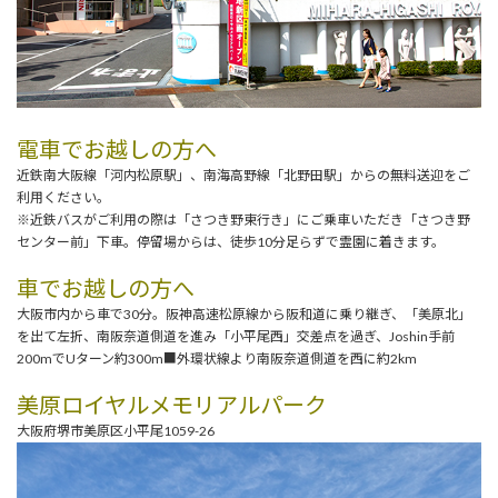
電車でお越しの方へ
近鉄南大阪線「河内松原駅」、南海高野線「北野田駅」からの無料送迎をご
利用ください。
※近鉄バスがご利用の際は「さつき野東行き」にご乗車いただき「さつき野
センター前」下車。停留場からは、徒歩10分足らずで霊園に着きます。
車でお越しの方へ
大阪市内から車で30分。阪神高速松原線から阪和道に乗り継ぎ、「美原北」
を出て左折、南阪奈道側道を進み「小平尾西」交差点を過ぎ、Joshin手前
200mでUターン約300m■外環状線より南阪奈道側道を西に約2km
美原ロイヤルメモリアルパーク
大阪府堺市美原区小平尾1059-26