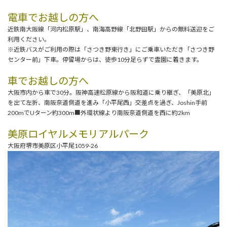
電車でお越しの方へ
近鉄南大阪線「河内松原駅」、南海高野線「北野田駅」からの無料送迎をご
利用ください。
※近鉄バスがご利用の際は「さつき野東行き」にご乗車いただき「さつき野
センター前」下車。停留場からは、徒歩10分足らずで霊園に着きます。
車でお越しの方へ
大阪市内から車で30分。阪神高速松原線から阪和道に乗り継ぎ、「美原北」
を出て左折、南阪奈道側道を進み「小平尾西」交差点を過ぎ、Joshin手前
200mでUターン約300m■外環状線より南阪奈道側道を西に約2km
美原ロイヤルメモリアルパーク
大阪府堺市美原区小平尾1059-26