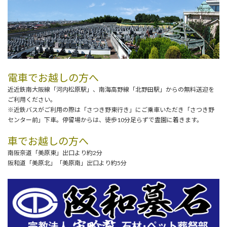
電車でお越しの方へ
近近鉄南大阪線「河内松原駅」、南海高野線「北野田駅」からの無料送迎を
ご利用ください。
※近鉄バスがご利用の際は「さつき野東行き」にご乗車いただき「さつき野
センター前」下車。停留場からは、徒歩10分足らずで霊園に着きます。
車でお越しの方へ
南阪奈道「美原東」出口より約2分
阪和道「美原北」「美原南」出口より約5分